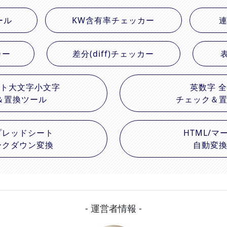
ール
KW含有率チェッカー
カー
差分(diff)チェッカー
ト大文字小文字
英数字 全
＆置換ツール
チェック＆
スプレッドシート
HTML/マ
マークダウン変換
自動変